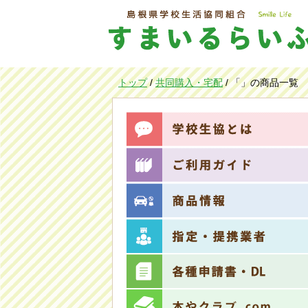
このページの本文へ
現
トップ
/
共同購入・宅配
/
「」の商品一覧
在
の
位
置：